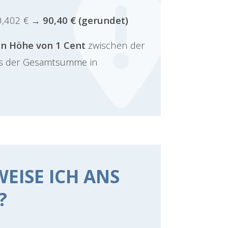
0,402 €
→ 90,40 € (gerundet)
in Höhe von 1 Cent
zwischen der
is der Gesamtsumme in
EISE ICH ANS
?