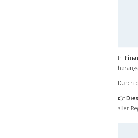
In
Fina
herange
Durch d
👉 Die
aller R