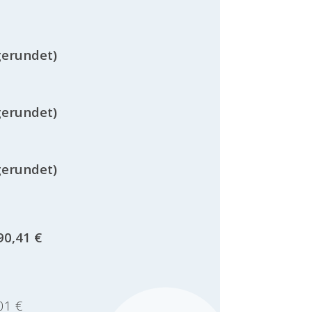
gerundet)
gerundet)
gerundet)
90,41 €
01 €