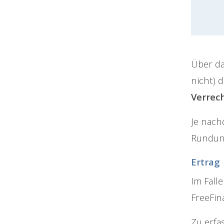
Über d
nicht) 
Verrec
Je nach
Rundung
Ertrag
Im Fall
FreeFin
Zu erfa