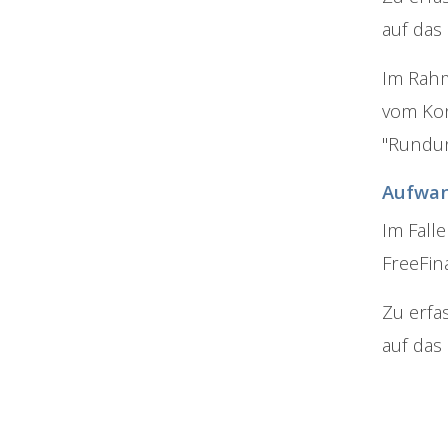
auf das
Im Rah
vom Kon
"Rundun
Aufwa
Im Fall
FreeFin
Zu erfa
auf das