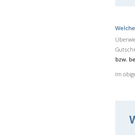
Welche
Überwie
Gutschr
bzw. b
Im obig