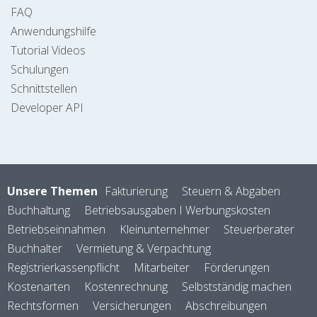
FAQ
Anwendungshilfe
Tutorial Videos
Schulungen
Schnittstellen
Developer API
Unsere Themen
Fakturierung
Steuern & Abgaben
Buchhaltung
Betriebsausgaben I Werbungskosten
Betriebseinnahmen
Kleinunternehmer
Steuerberater
Buchhalter
Vermietung & Verpachtung
Registrierkassenpflicht
Mitarbeiter
Förderungen
Kostenarten
Kostenrechnung
Selbstständig machen
Rechtsformen
Versicherungen
Abschreibungen