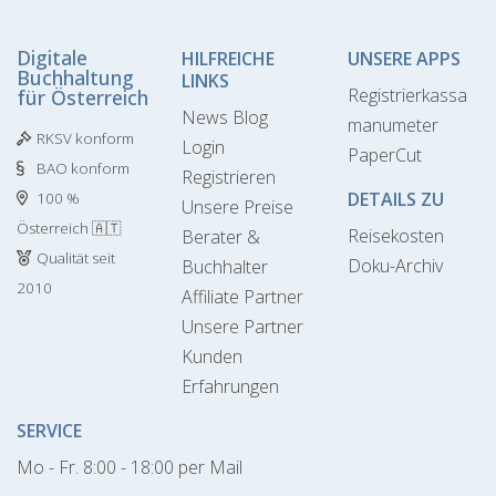
Digitale
HILFREICHE
UNSERE APPS
Buchhaltung
LINKS
Registrierkassa
für Österreich
News Blog
manumeter
RKSV konform
Login
PaperCut
BAO konform
Registrieren
DETAILS ZU
100 %
Unsere Preise
Österreich 🇦🇹
Reisekosten
Berater &
Qualität seit
Doku-Archiv
Buchhalter
2010
Affiliate Partner
Unsere Partner
Kunden
Erfahrungen
SERVICE
Mo - Fr. 8:00 - 18:00 per Mail