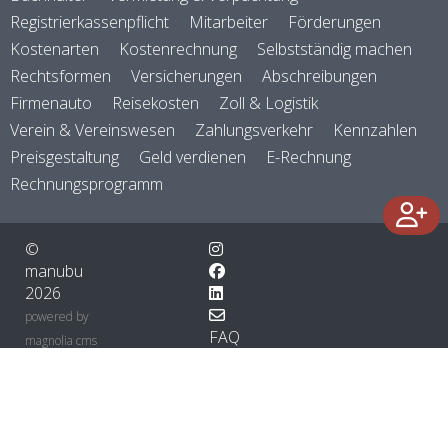
Registrierkassenpflicht
Mitarbeiter
Förderungen
Kostenarten
Kostenrechnung
Selbstständig machen
Rechtsformen
Versicherungen
Abschreibungen
Firmenauto
Reisekosten
Zoll & Logistik
Verein & Vereinswesen
Zahlungsverkehr
Kennzahlen
Preisgestaltung
Geld verdienen
E-Rechnung
Rechnungsprogramm
©
manubu
2026
powered by
FAQ
magnolia cms
About
AGB
Datenschutzerklärung / DSGVO
Impressum