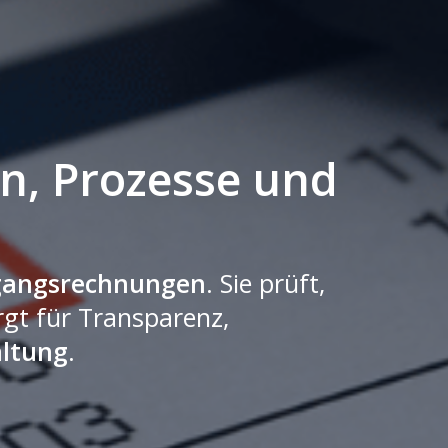
n, Prozesse und
gangsrechnungen
. Sie prüft,
gt für Transparenz,
ltung
.