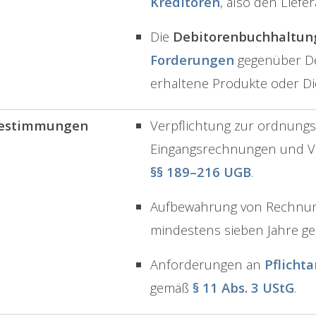
Kreditoren
, also den Liefe
Die
Debitorenbuchhaltun
Forderungen
gegenüber Deb
erhaltene Produkte oder Di
estimmungen
Verpflichtung zur ordnung
Eingangsrechnungen und Ve
§§ 189–216 UGB
.
Aufbewahrung von Rechnun
mindestens sieben Jahre 
Anforderungen an
Pflicht
gemäß
§ 11 Abs. 3 UStG
.