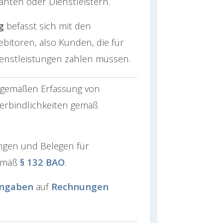
ranten oder Dienstleistern.
g
befasst sich mit den
itoren, also Kunden, die für
enstleistungen zahlen müssen.
sgemäßen Erfassung von
rbindlichkeiten gemäß
gen und Belegen für
gemäß
§ 132 BAO
.
angaben
auf
Rechnungen