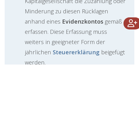
Kapitalgesellschaft die Zuzahlung oder
Minderung zu diesen Rücklagen
anhand eines
Evidenzkontos
gemäß
erfassen. Diese Erfassung muss
weiters in geeigneter Form der
jährlichen
Steuererklärung
beigefügt
werden.
Die steuerfreie Einlagenrückzahlung
muss durch Ausschüttungsbeschluss
und Auflösung der Rücklage(n)
vorgenommen werden.
Die Einlagenrückzahlung kann bei
Kapitalgesellschaften gemäß