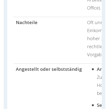
Office).
Nachteile
Oft unreal
Einkommen
hoher Zei
rechtlich
Vorgaben.
Angestellt oder selbstständig
Anges
Zusti
Höchs
beach
Selbs