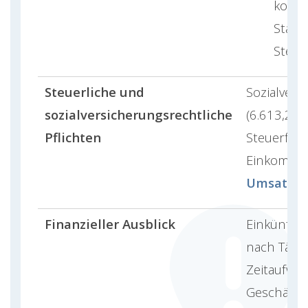
koste
Start
Stell
Steuerliche und
Sozialvers
sozialversicherungsrechtliche
(6.613,20 
Pflichten
Steuerfrei
Einkomme
Umsatzst
Finanzieller Ausblick
Einkünfte 
nach Tätigk
Zeitaufwa
Geschäfts