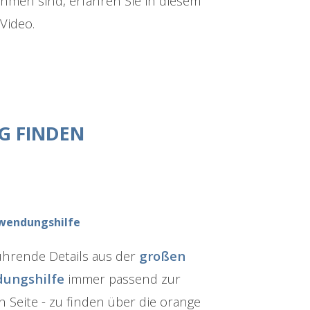
hmen sind, erfahren Sie in diesem
 Video.
G FINDEN
wendungshilfe
ührende Details aus der
großen
ungshilfe
immer passend zur
n Seite - zu finden über die orange