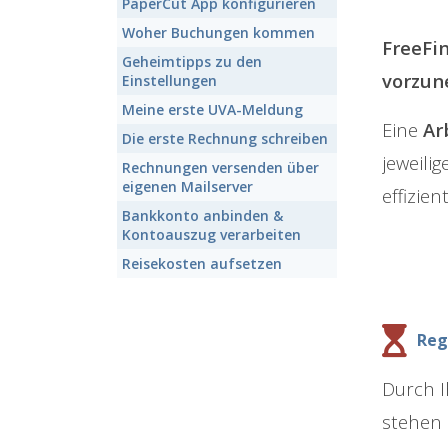
PaperCut App konfigurieren
Woher Buchungen kommen
FreeFi
Geheimtipps zu den
vorzun
Einstellungen
Meine erste UVA-Meldung
Eine
Ar
Die erste Rechnung schreiben
jeweili
Rechnungen versenden über
eigenen Mailserver
effizien
Bankkonto anbinden &
Kontoauszug verarbeiten
Reisekosten aufsetzen
Reg
Durch I
stehen 