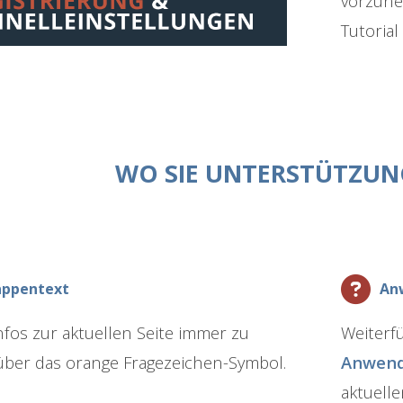
vorzune
Tutorial
WO SIE UNTERSTÜTZUN
appentext
An
nfos zur aktuellen Seite immer zu
Weiterf
über das orange Fragezeichen-Symbol.
Anwend
aktuelle