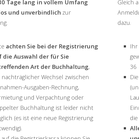
30 Tage lang in vollem Umfang
Gleich 
los und unverbindlich
zur
Anmeldu
ng.
dazu.
tte
achten Sie bei der Registrierung
Ihr
f die Auswahl der für Sie
gew
treffenden Art der Buchhaltung
,
36 
n nachträglicher Wechsel zwischen
Die
nnahmen-Ausgaben-Rechnung,
(un
rmietung und Verpachtung oder
Lau
pelter Buchhaltung ist leider nicht
Ei
lich (es ist eine neue Registrierung
die
twendig).
All
 auf die Registrierkassa können Sie
un