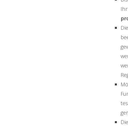
Ih
pr
Die
be
ge
wer
we
Reg
Mö
Fu
tes
ger
Di