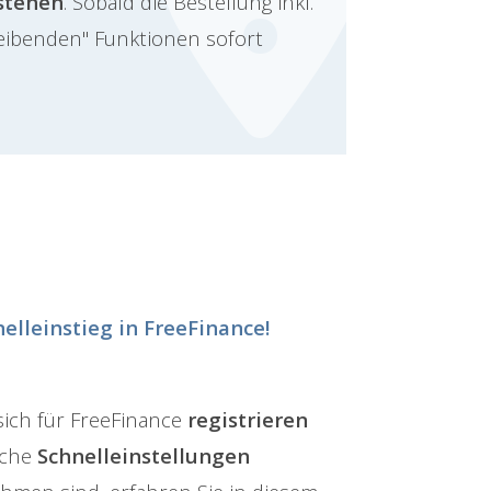
estehen
. Sobald die Bestellung inkl.
reibenden" Funktionen sofort
nelleinstieg in FreeFinance!
sich für FreeFinance
registrieren
lche
Schnelleinstellungen