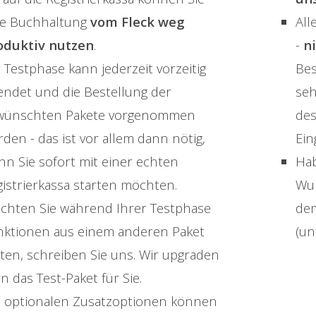
re Buchhaltung
vom Fleck weg
All
oduktiv nutzen
.
-
n
 Testphase kann jederzeit vorzeitig
Bes
endet und die Bestellung der
seh
wünschten Pakete vorgenommen
des
den - das ist vor allem dann nötig,
Ein
nn Sie sofort mit einer echten
Hab
istrierkassa starten möchten.
Wun
chten Sie während Ihrer Testphase
dem
nktionen aus einem anderen Paket
(un
ten, schreiben Sie uns. Wir upgraden
n das Test-Paket für Sie.
e optionalen Zusatzoptionen können