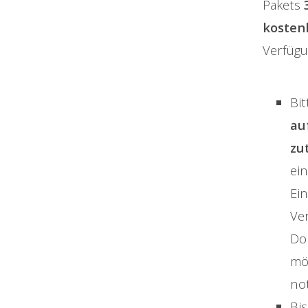
Pakets
kosten
Verfügu
Bi
au
zu
ei
Ei
Ve
Dop
mög
no
Bis