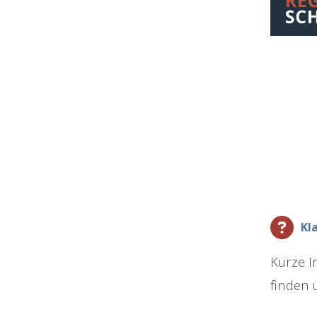
Kl
Kurze I
finden 